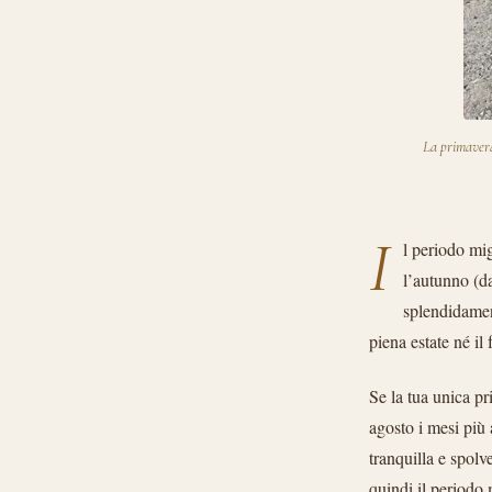
La primavera
I
l periodo mig
l’autunno (d
splendidament
piena estate né il
Se la tua unica pr
agosto i mesi più 
tranquilla e spol
quindi il periodo 