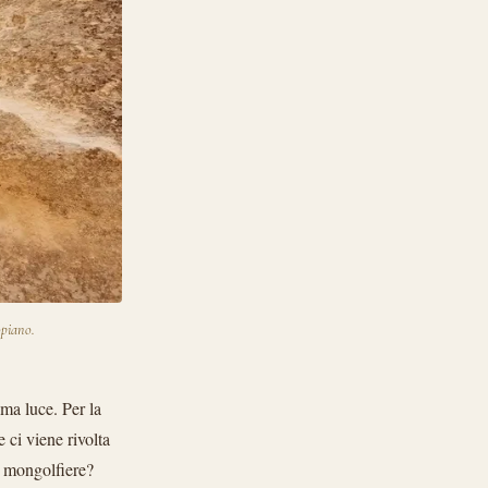
opiano.
ma luce. Per la
 ci viene rivolta
e mongolfiere?