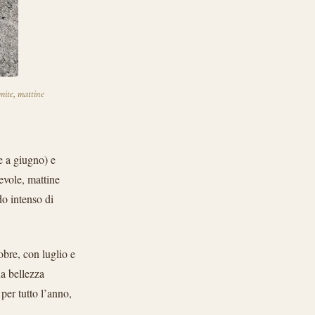
mite, mattine
e a giugno) e
evole, mattine
do intenso di
tobre, con luglio e
na bellezza
per tutto l’anno,