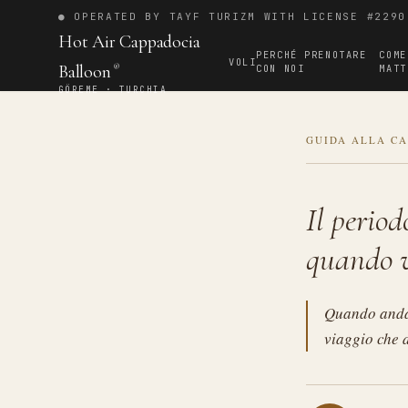
● OPERATED BY TAYF TURIZM WITH LICENSE #2290
Hot Air Cappadocia
PERCHÉ PRENOTARE
COME
VOLI
Balloon
CON NOI
MATT
®
GÖREME · TURCHIA
GUIDA ALLA C
Il period
quando v
Quando andar
viaggio che d