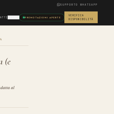
SUPPORTO WHATSAPP
VERIFICA
ATTI
GUIDE
PRENOTAZIONI APERTE
DISPONIBILITÀ
RA
a (e
datta al