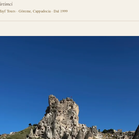
rtimci
Tayf Tours · Göreme, Cappadocia · Dal 1999