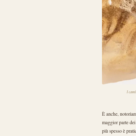
I cami
È anche, notoriame
maggior parte dei
più spesso è prati