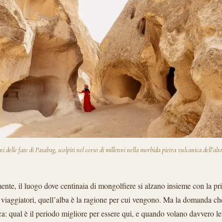
ni delle fate di Pasabag, scolpiti nel corso di millenni nella morbida pietra vulcanica dell’alt
nte, il luogo dove centinaia di mongolfiere si alzano insieme con la pri
 viaggiatori, quell’alba è la ragione per cui vengono. Ma la domanda che
ca: qual è il periodo migliore per essere qui, e quando volano davvero l