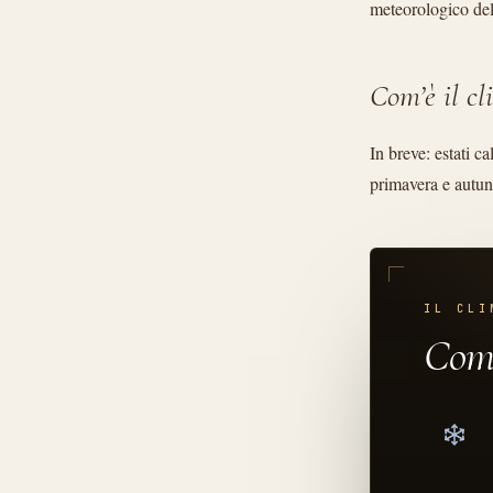
meteorologico del
Com’è il c
In breve: estati ca
primavera e autu
IL CLI
Com’