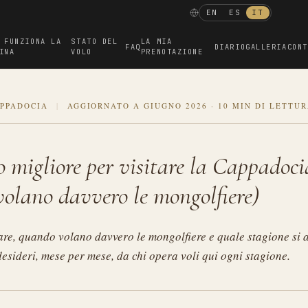
EN
ES
IT
 FUNZIONA LA
STATO DEL
LA MIA
FAQ
DIARIO
GALLERIA
CONT
INA
VOLO
PRENOTAZIONE
APPADOCIA
|
AGGIORNATO A GIUGNO 2026
·
10 MIN DI LETTU
o migliore per visitare la Cappadoci
olano davvero le mongolfiere)
e, quando volano davvero le mongolfiere e quale stagione si a
esideri, mese per mese, da chi opera voli qui ogni stagione.