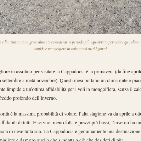
 e l’autunno sono generalmente considerati il periodo più equilibrato per essere qui: clima 
limpide e mongolfiere in volo quasi tutti i giorni.
liore in assoluto per visitare la Cappadocia è la primavera (da fine april
a settembre a metà novembre). Questi mesi portano un clima mite e piac
e limpide e un’ottima affidabilità per i voli in mongolfiera, senza il cal
 freddo profondo dell’inverno.
iorità è la massima probabilità di volare, l’alta stagione va da aprile a ot
affidabili di tutti. E se vuoi meno folla e prezzi più bassi, l’inverno ha u
verata di neve tutta sua. La Cappadocia è genuinamente una destinazione 
migliore è davvero quello che si adatta a ciò che desideri di più.