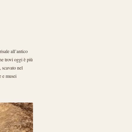
isale all’antico
he trovi oggi è più
, scavato nel
ee e musei