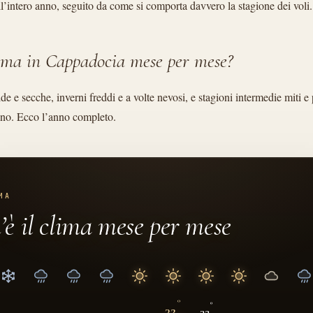
l’intero anno, seguito da come si comporta davvero la stagione dei voli.
lima in Cappadocia mese per mese?
lde e secche, inverni freddi e a volte nevosi, e stagioni intermedie miti e 
nno. Ecco l’anno completo.
MA
è il clima mese per mese
°
°
32
32