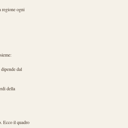
a regione ogni
nsieme:
e dipende dal
rdi della
o. Ecco il quadro