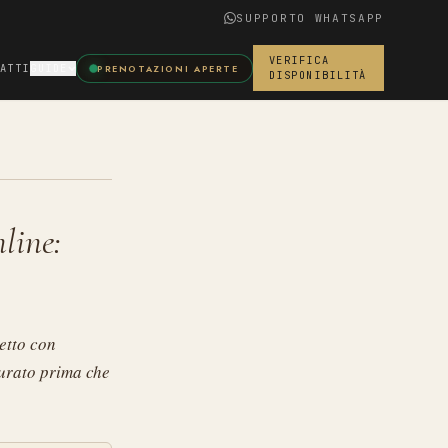
SUPPORTO WHATSAPP
VERIFICA
ATTI
GUIDE
PRENOTAZIONI APERTE
DISPONIBILITÀ
A
line:
etto con
curato prima che