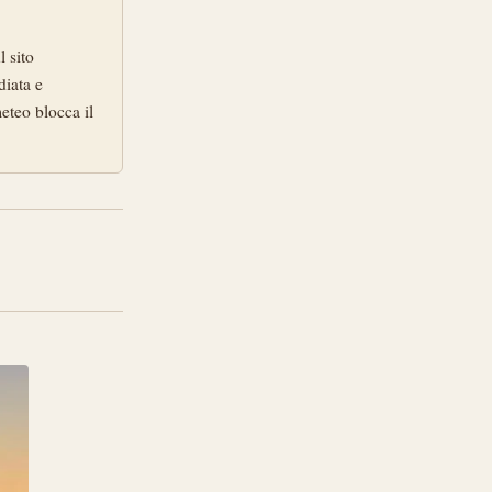
 sito
diata e
 meteo blocca il