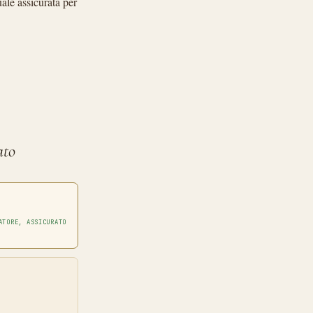
uale assicurata per
ato
ATORE, ASSICURATO