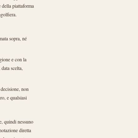
e della piattaforma
ngolfiera.
mata sopra, né
gione e con la
 data scelta,
a decisione, non
o, e qualsiasi
e, quindi nessuno
notazione diretta