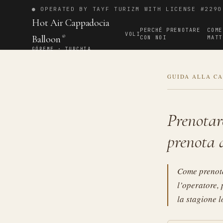
● OPERATED BY TAYF TURIZM WITH LICENSE #2290
Hot Air Cappadocia
PERCHÉ PRENOTARE
COME
VOLI
Balloon
CON NOI
MATT
®
GÖREME · TURCHIA
GUIDA ALLA C
Prenotar
prenota d
Come prenota
l’operatore,
la stagione l