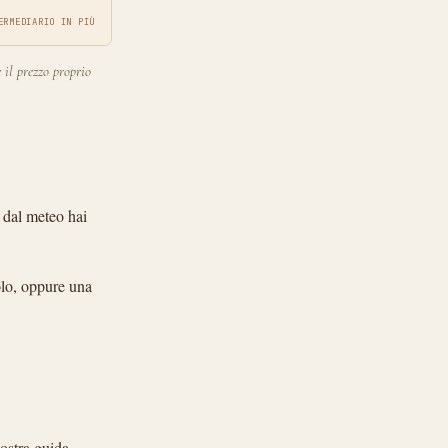
ERMEDIARIO IN PIÙ
 il prezzo proprio
a dal meteo hai
olo, oppure una
nostra guida