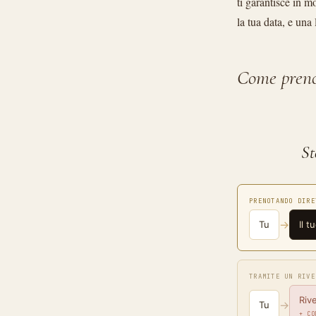
ti garantisce in mo
la tua data, e una
Come prenot
St
PRENOTANDO DIRE
→
Tu
Il 
TRAMITE UN RIVE
Riv
→
Tu
+ CO