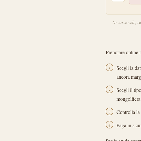
Lo stesso volo, c
Prenotare online 
1
Scegli la da
ancora margi
2
Scegli il ti
mongolfiera 
3
Controlla la 
4
Paga in sicur
Per la guida comp