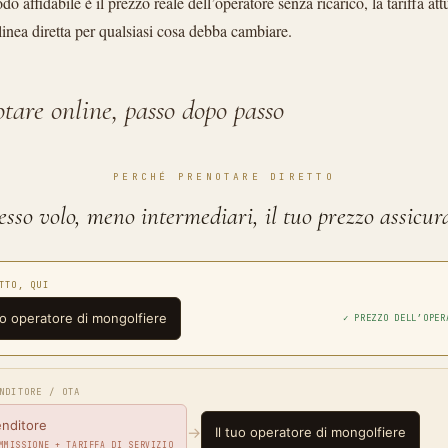
do affidabile è il prezzo reale dell’operatore senza ricarico, la tariffa att
 linea diretta per qualsiasi cosa debba cambiare.
are online, passo dopo passo
PERCHÉ PRENOTARE DIRETTO
esso volo, meno intermediari, il tuo prezzo assicur
TTO, QUI
tuo operatore di mongolfiere
✓ PREZZO DELL’OPER
NDITORE / OTA
enditore
→
Il tuo operatore di mongolfiere
MMISSIONE + TARIFFA DI SERVIZIO