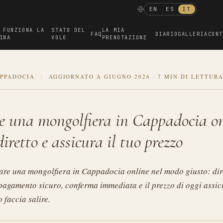
EN
ES
IT
 FUNZIONA LA
STATO DEL
LA MIA
FAQ
DIARIO
GALLERIA
CONT
INA
VOLO
PRENOTAZIONE
APPADOCIA
|
AGGIORNATO A GIUGNO 2026
·
7 MIN DI LETTUR
e una mongolfiera in Cappadocia on
iretto e assicura il tuo prezzo
re una mongolfiera in Cappadocia online nel modo giusto: dir
 pagamento sicuro, conferma immediata e il prezzo di oggi assi
o faccia salire.