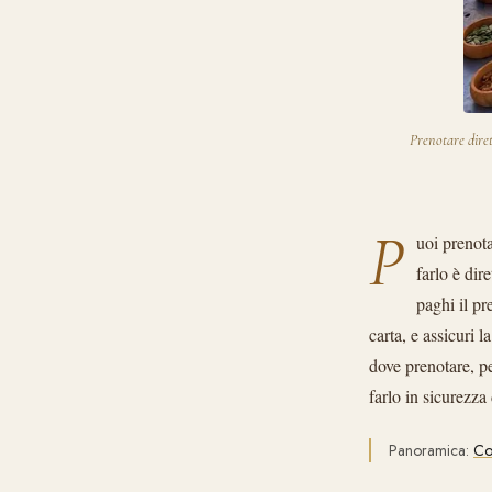
Prenotare diret
P
uoi prenot
farlo è dir
paghi il pr
carta, e assicuri 
dove prenotare, pe
farlo in sicurezza
Panoramica:
Co