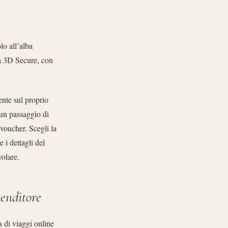
lo all’alba
ta 3D Secure, con
ente sul proprio
un passaggio di
voucher. Scegli la
 i dettagli del
volare.
venditore
a di viaggi online