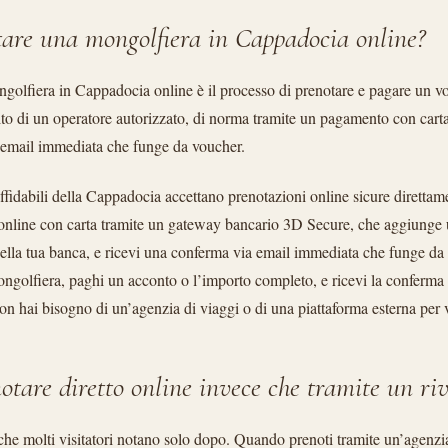
tare una mongolfiera in Cappadocia online?
golfiera in Cappadocia online è il processo di prenotare e pagare un vo
sito di un operatore autorizzato, di norma tramite un pagamento con car
 email immediata che funge da voucher.
affidabili della Cappadocia accettano prenotazioni online sicure direttam
 online con carta tramite un gateway bancario 3D Secure, che aggiunge 
della tua banca, e ricevi una conferma via email immediata che funge da 
mongolfiera, paghi un acconto o l’importo completo, e ricevi la conferma e
Non hai bisogno di un’agenzia di viaggi o di una piattaforma esterna per 
otare diretto online invece che tramite un ri
 che molti visitatori notano solo dopo. Quando prenoti tramite un’agenzi