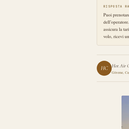
RISPOSTA R
Puoi prenotare
dell’operatore
assicura la tar
volo, ricevi u
Hot Air 
HC
Göreme, Cap