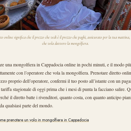
to online significa che il prezzo che vedi è il prezzo che paghi, assicurato per la tua mattina,
che vola davvero la mongolfiera.
are una mongolfiera in Cappadocia online in pochi minuti, e il modo più 
ettamente con l’operatore che vola la mongolfiera. Prenotare diretto onlin
ezzo proprio dell’operatore, confermi il tuo posto all’istante con un pa
la tariffa stagionale di oggi prima che i mesi di punta la facciano salire.
rché il diretto batte i rivenditori, quanto costa, con quanto anticipo pian
 da qualsiasi parte del mondo.
me prenotare un volo in mongolfiera in Cappadocia