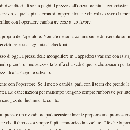
i rivenditori, di solito paghi il prezzo dell’operatore più la commission
i servizio, e quella piattaforma si frappone tra te e chi vola davvero la mo
online con l’operatore cambia tre cose a tuo favore:
fa propria dell’operatore. Non c’è nessuna commissione di rivendita som
 servizio separata aggiunta al checkout.
ezzo di oggi. I prezzi delle mongolfiere in Cappadocia variano con la sta
o prenoti online adesso, la tariffa che vedi è quella che assicuri per la
ezzi di alta stagione salgano.
mente con l’operatore. Se il meteo cambia, parli con il team che prende l
nter. Le cancellazioni per maltempo vengono sempre rimborsate per inter
ene gestito direttamente con te.
ul prezzo: un rivenditore può occasionalmente proporre una promozion
e che il diretto sia sempre il più economico in assoluto. Ciò che la pre