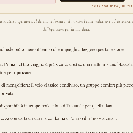
COSTO AGGIUNTIVO, UN INT
on lo stesso operatore. Il diretto si limita a eliminare l’intermediario e ad assicurare
dell’operatore per la tua data.
richiede più o meno il tempo che impieghi a leggere questa sezione:
ta. Prima nel tuo viaggio è più sicuro, così se una mattina viene bloccat
ne per riprovare.
po di mongolfiera: il volo classico condiviso, un gruppo comfort più picc
privata.
disponibilità in tempo reale e la tariffa attuale per quella data.
ezza con carta e ricevi la conferma e l’orario di ritiro via email.
leta, con esattamente cosa succede la mattina del tuo volo, consulta la 