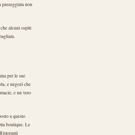
na passeggiata non
che alcuni ospiti
bagliata.
na per le sue
ola, e negozi che
armacie, e un vero
posto a questo
otta boutique. Le
Ristoranti