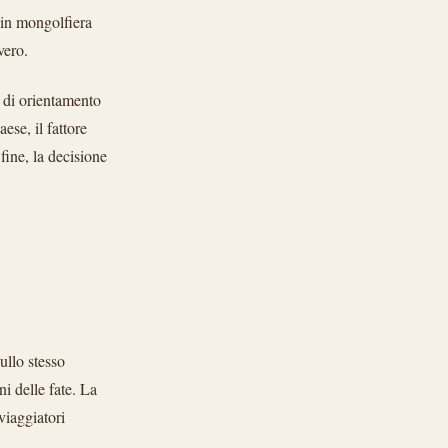
 in mongolfiera
vero.
o di orientamento
se, il fattore
fine, la decisione
llo stesso
i delle fate. La
viaggiatori