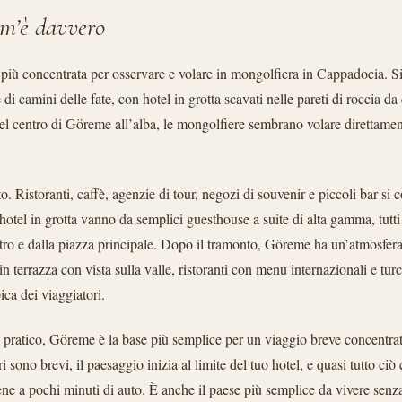
m’è davvero
più concentrata per osservare e volare in mongolfiera in Cappadocia. Si
 di camini delle fate, con hotel in grotta scavati nelle pareti di roccia da
el centro di Göreme all’alba, le mongolfiere sembrano volare direttamen
o. Ristoranti, caffè, agenzie di tour, negozi di souvenir e piccoli bar si
hotel in grotta vanno da semplici guesthouse a suite di alta gamma, tutti
ltro e dalla piazza principale. Dopo il tramonto, Göreme ha un’atmosfera
in terrazza con vista sulla valle, ristoranti con menu internazionali e turc
pica dei viaggiatori.
a pratico, Göreme è la base più semplice per un viaggio breve concentrat
ri sono brevi, il paesaggio inizia al limite del tuo hotel, e quasi tutto ciò
ne a pochi minuti di auto. È anche il paese più semplice da vivere senz