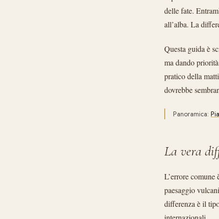
delle fate. Entra
all’alba. La diffe
Questa guida è sc
ma dando priorità
pratico della matt
dovrebbe sembrare
Panoramica:
Pi
La vera dif
L’errore comune 
paesaggio vulcanic
differenza è il ti
internazionali.