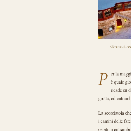
Göreme si trova
P
er la maggi
è quale gio
ricade su 
grotta, ed entramb
La scorciatoia ch
i camini delle fat
ospiti in entrambi