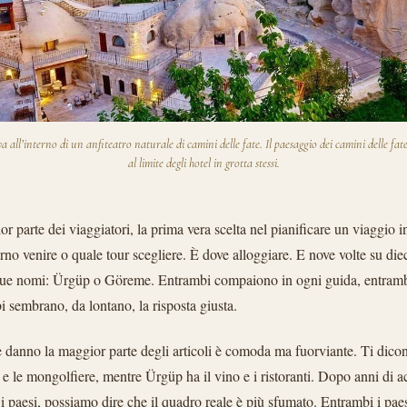
 all’interno di un anfiteatro naturale di camini delle fate. Il paesaggio dei camini delle fat
al limite degli hotel in grotta stessi.
or parte dei viaggiatori, la prima vera scelta nel pianificare un viaggio
rno venire o quale tour scegliere. È dove alloggiare. E nove volte su di
due nomi: Ürgüp o Göreme. Entrambi compaiono in ogni guida, entramb
i sembrano, da lontano, la risposta giusta.
e danno la maggior parte degli articoli è comoda ma fuorviante. Ti di
e e le mongolfiere, mentre Ürgüp ha il vino e i ristoranti. Dopo anni di a
 i paesi, possiamo dire che il quadro reale è più sfumato. Entrambi i pa