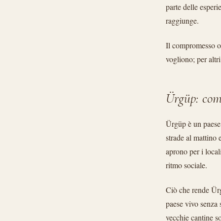
parte delle esperi
raggiunge.
Il compromesso on
vogliono; per altr
Ürgüp: com
Ürgüp è un paese 
strade al mattino 
aprono per i local
ritmo sociale.
Ciò che rende Ürgü
paese vivo senza s
vecchie cantine s