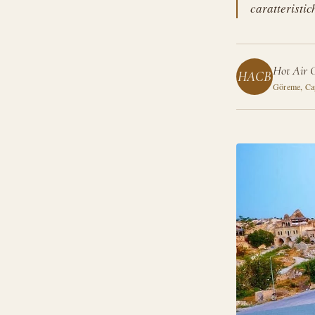
caratteristic
Hot Air 
HACB
Göreme, Ca