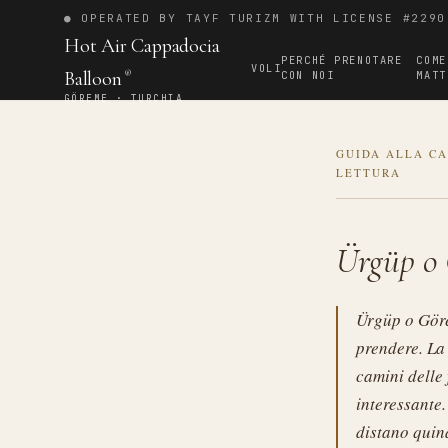
● OPERATED BY TAYF TURIZM WITH LICENSE #2290
Hot Air Cappadocia
PERCHÉ PRENOTARE
COME
VOLI
Balloon
CON NOI
MATT
®
GÖREME · TURCHIA
GUIDA ALLA CA
LETTURA
Ürgüp o 
Ürgüp o Göre
prendere. La
camini delle 
interessante.
distano quind