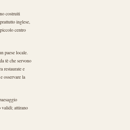
no costruiti
rattutto inglese,
 piccolo centro
un paese locale.
e da tè che servono
ra restaurate e
 e osservare la
 paesaggio
validi; attirano