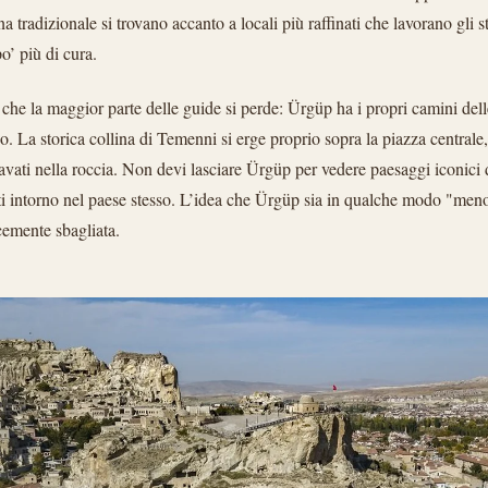
na tradizionale si trovano accanto a locali più raffinati che lavorano gli s
o’ più di cura.
he la maggior parte delle guide si perde: Ürgüp ha i propri camini delle
. La storica collina di Temenni si erge proprio sopra la piazza centrale
cavati nella roccia. Non devi lasciare Ürgüp per vedere paesaggi iconici
ti intorno nel paese stesso. L’idea che Ürgüp sia in qualche modo "me
emente sbagliata.