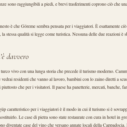
enze sono raggiungibili a piedi, e brevi trasferimenti coprono ciò che u
esto è che Göreme sembra pensata per i viaggiatori. È esattamente ciò 
i, la stessa qualità si legge come turistica. Nessuna delle due reazioni è s
’è davvero
turco vivo con una lunga storia che precede il turismo moderno. Cammi
e vedrai residenti che vanno al lavoro, bambini con lo zaino diretti a scu
i piuttosto che per i visitatori. Il paese ha panetterie, mercati, banche, f
p caratteristico per i viaggiatori è il modo in cui il turismo si è sovrap
ostituirlo. Le case di pietra sono state restaurate con cura in hotel in gr
ono diventate case del vino che versano annate locali della Cappadocia. 