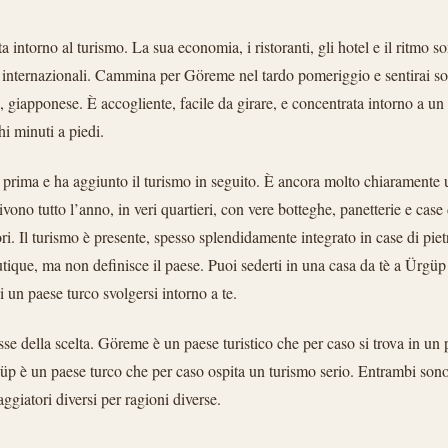
 intorno al turismo. La sua economia, i ristoranti, gli hotel e il ritmo so
i internazionali. Cammina per Göreme nel tardo pomeriggio e sentirai sop
 giapponese. È accogliente, facile da girare, e concentrata intorno a un
hi minuti a piedi.
 prima e ha aggiunto il turismo in seguito. È ancora molto chiaramente 
vivono tutto l’anno, in veri quartieri, con vere botteghe, panetterie e cas
tori. Il turismo è presente, spesso splendidamente integrato in case di piet
utique, ma non definisce il paese. Puoi sederti in una casa da tè a Ürgüp
di un paese turco svolgersi intorno a te.
sse della scelta. Göreme è un paese turistico che per caso si trova in un
üp è un paese turco che per caso ospita un turismo serio. Entrambi sono 
giatori diversi per ragioni diverse.