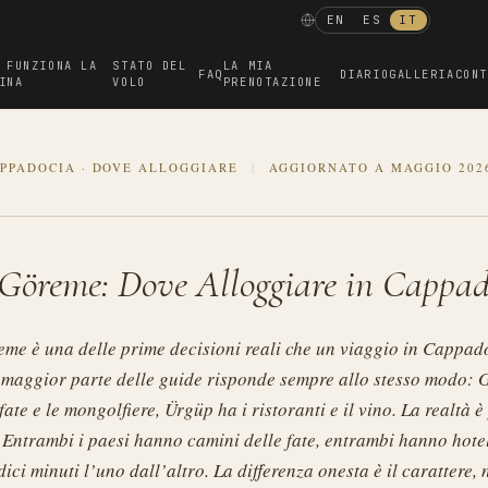
EN
ES
IT
 FUNZIONA LA
STATO DEL
LA MIA
FAQ
DIARIO
GALLERIA
CONT
INA
VOLO
PRENOTAZIONE
PPADOCIA · DOVE ALLOGGIARE
|
AGGIORNATO A MAGGIO 202
Göreme: Dove Alloggiare in Cappad
me è una delle prime decisioni reali che un viaggio in Cappado
 maggior parte delle guide risponde sempre allo stesso modo: 
fate e le mongolfiere, Ürgüp ha i ristoranti e il vino. La realtà è
 Entrambi i paesi hanno camini delle fate, entrambi hanno hotel
ici minuti l’uno dall’altro. La differenza onesta è il carattere, 