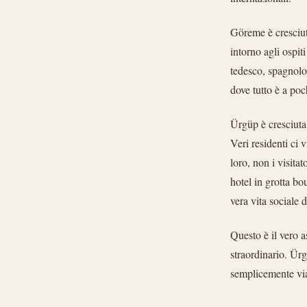
Göreme è cresciuta
intorno agli ospit
tedesco, spagnolo,
dove tutto è a poc
Ürgüp è cresciuta
Veri residenti ci 
loro, non i visita
hotel in grotta bo
vera vita sociale 
Questo è il vero a
straordinario. Ürg
semplicemente viag