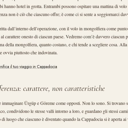
mbi hanno hotel in grotta. Entrambi possono ospitare una mattina di volo
renza non è ciò che ciascuno offre; è come ci si sente a soggiornarci dav
ritta dall’interno dell’operazione, con il volo in mongolfiera come punt
 al carattere onesto di ciascun paese. Vedremo com’è davvero ciascun pae
ina della mongolfiera, quanto costano, e chi tende a scegliere cosa. Alla 
 ovvia piuttosto che indovinata.
anifica il tuo viaggio in Cappadocia
ferenza: carattere, non caratteristiche
è immaginare Ürgüp e Göreme come opposti. Non lo sono. Si trovano su
o, condividono le stesse valli intorno a loro, e guardano gli stessi camin
po di luogo che ciascuno è diventato quando la Cappadocia si è aperta ai 