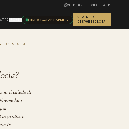
SUPPORTO WHATSAPP
VERIFICA
ATTI
GUIDE
PRENOTAZIONI APERTE
DISPONIBILITÀ
6
·
11 MIN DI
ocia?
cia ti chiede di
Göreme ha i
 più
 in grotta, e
non le