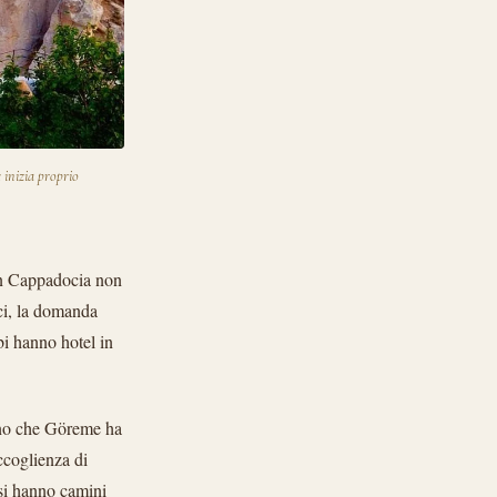
e inizia proprio
 in Cappadocia non
eci, la domanda
i hanno hotel in
cono che Göreme ha
ccoglienza di
esi hanno camini