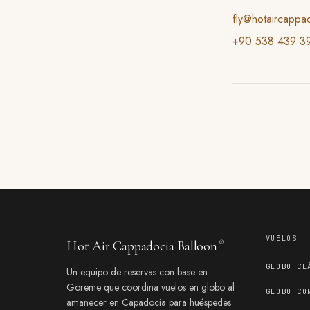
fly@hotaircappa
+90 538 439 39
VUELOS
Hot Air Cappadocia Balloon
®
GLOBO CL
Un equipo de reservas con base en
Göreme que coordina vuelos en globo al
GLOBO CO
amanecer en Capadocia para huéspedes