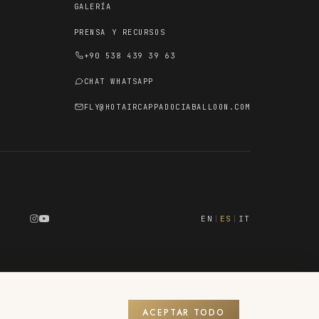
GALERÍA
PRENSA Y RECURSOS
+90 538 439 39 63
CHAT WHATSAPP
FLY@HOTAIRCAPPADOCIABALLOON.COM
EN
|
ES
|
IT
ACEPTAR TODO