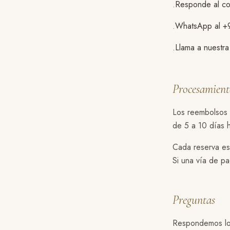
Responde al cor
·
WhatsApp al +
·
Llama a nuestr
·
Procesamient
Los reembolsos v
de 5 a 10 días h
Cada reserva es
Si una vía de pag
Preguntas
Respondemos los