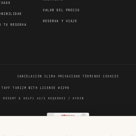
IVADO
VALOR DEL PRECIO
ONIBILIDAD
RESERVA Y VIAJE
R TU RESERVA
CANCELACIÓN
·
CLIMA
·
PRIVACIDAD
·
TÉRMINOS
·
COOKIES
 TAYF TURIZM WITH LICENSE #2290
A RESORT & GOLF) 42/1 KUŞADASI / AYDIN
TÜRSAB REGISTERED TRAVEL AGENCY · LICENCE NO. 2290