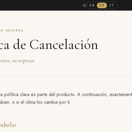
EN
ES
IT
MO FUNCIONA
ESTADO DEL
PREGUNTAS
MI
DIARIO
GALERÍA
C
 MAÑANA
VUELO
FRECUENTES
RESERVA
DE RESERVA
ica de Cancelación
ntes, sin sorpresas.
 política clara es parte del producto. A continuación, exactamen
bian, o si el clima los cambia por ti.
embolso