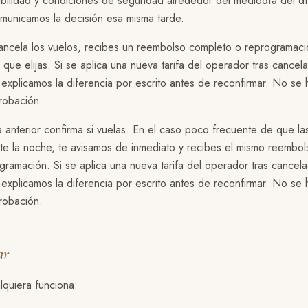
isibilidad y condiciones de seguridad alrededor del mediodía del dí
omunicamos la decisión esa misma tarde.
cancela los vuelos, recibes un reembolso completo o reprogramaci
 que elijas. Si se aplica una nueva tarifa del operador tras cancel
 explicamos la diferencia por escrito antes de reconfirmar. No se
robación.
a anterior confirma si vuelas. En el caso poco frecuente de que l
e la noche, te avisamos de inmediato y recibes el mismo reembol
ramación. Si se aplica una nueva tarifa del operador tras cancel
 explicamos la diferencia por escrito antes de reconfirmar. No se
robación.
ar
lquiera funciona: