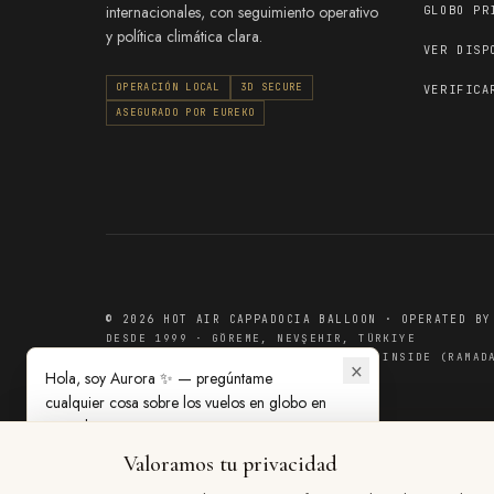
internacionales, con seguimiento operativo
GLOBO PR
y política climática clara.
VER DISP
OPERACIÓN LOCAL
3D SECURE
VERIFICA
ASEGURADO POR EUREKO
© 2026 HOT AIR CAPPADOCIA BALLOON · OPERATED BY
DESDE 1999 · GÖREME, NEVŞEHIR, TÜRKIYE
TÜRKMEN MAH. GAZİ BEĞENDİ BULVARI INSIDE (RAMAD
×
Hola, soy Aurora ✨ — pregúntame
cualquier cosa sobre los vuelos en globo en
Capadocia.
Valoramos tu privacidad