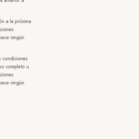
a anterior a
ón a la próxima
aciones
 hace ningún
as condiciones
so completo u
aciones
 hace ningún