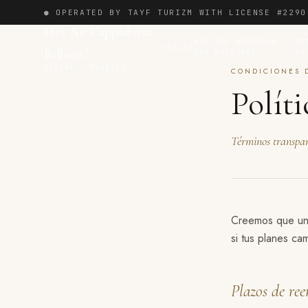
● OPERATED BY TAYF TURIZM WITH LICENSE #2290
Hot Air Cappadocia
POR QUÉ RESERVAR
CÓ
VUELOS
Balloon
CON NOSOTROS
LA
®
GÖREME · TURQUÍA
CONDICIONES 
Polít
Términos transpare
Creemos que una
si tus planes cam
Plazos de re