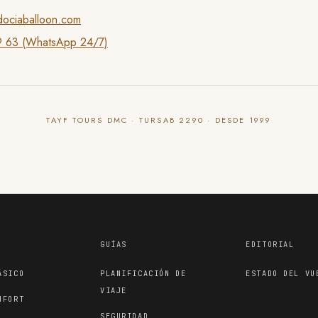
dociaballoon.com
 63 (WhatsApp 24/7)
TAYF TOURS DMC · TURSAB 2290 · DESDE 1999
GUÍAS
EDITORIAL
ÁSICO
PLANIFICACIÓN DE
ESTADO DEL VU
VIAJE
NFORT
SEGURIDAD