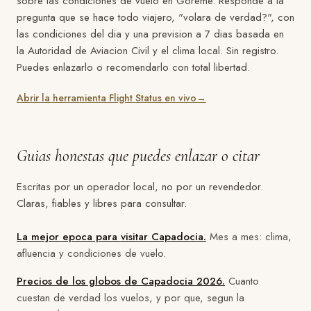
sobre las condiciones de vuelo en Goreme. Responde a la
pregunta que se hace todo viajero, "volara de verdad?", con
las condiciones del dia y una prevision a 7 dias basada en
la Autoridad de Aviacion Civil y el clima local. Sin registro.
Puedes enlazarlo o recomendarlo con total libertad.
Abrir la herramienta Flight Status en vivo
→
Guias honestas que puedes enlazar o citar
Escritas por un operador local, no por un revendedor.
Claras, fiables y libres para consultar.
La mejor epoca para visitar Capadocia.
Mes a mes: clima,
afluencia y condiciones de vuelo.
Precios de los globos de Capadocia 2026.
Cuanto
cuestan de verdad los vuelos, y por que, segun la
Guías