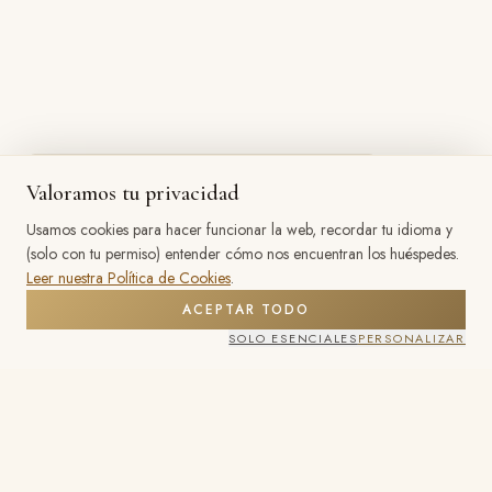
×
Hola, soy Aurora ✨ — pregúntame
Valoramos tu privacidad
cualquier cosa sobre los vuelos en globo en
Usamos cookies para hacer funcionar la web, recordar tu idioma y
Capadocia.
(solo con tu permiso) entender cómo nos encuentran los huéspedes.
Leer nuestra Política de Cookies
.
ACEPTAR TODO
SOLO ESENCIALES
PERSONALIZAR
VER DISPONIBILIDAD
WHATSAPP
Hot Air Cappadocia Balloon
®