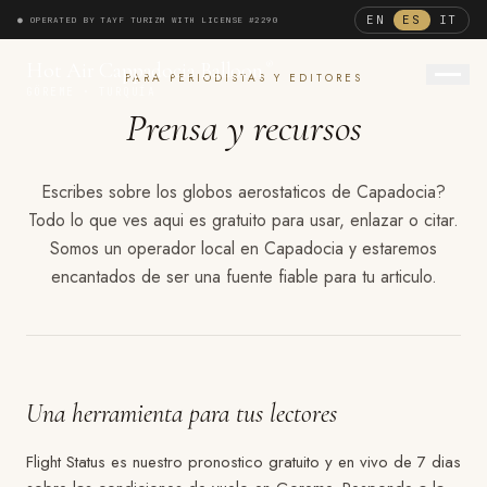
EN
ES
IT
● OPERATED BY TAYF TURIZM WITH LICENSE #2290
®
Hot Air Cappadocia Balloon
®
PARA PERIODISTAS Y EDITORES
GÖREME · TURQUÍA
Prensa y recursos
ENGLISH
ESPAÑOL
ITALIANO
Escribes sobre los globos aerostaticos de Capadocia?
Todo lo que ves aqui es gratuito para usar, enlazar o citar.
Somos un operador local en Capadocia y estaremos
encantados de ser una fuente fiable para tu articulo.
Una herramienta para tus lectores
Flight Status es nuestro pronostico gratuito y en vivo de 7 dias