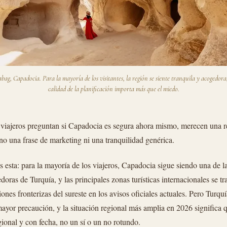
abag, Capadocia. Para la mayoría de los visitantes, la región se siente tranquila y acogedora,
calidad de la planificación importa más que el miedo.
 viajeros preguntan si Capadocia es segura ahora mismo, merecen una r
 no una frase de marketing ni una tranquilidad genérica.
es esta: para la mayoría de los viajeros, Capadocia sigue siendo una de 
doras de Turquía, y las principales zonas turísticas internacionales se 
giones fronterizas del sureste en los avisos oficiales actuales. Pero Turqu
mayor precaución, y la situación regional más amplia en 2026 significa 
gional y con fecha, no un sí o un no rotundo.