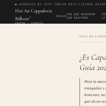
● OPERATED BY TAYF TURIZM WITH LICENSE #2290
Hot Air Cappadocia
POR QUÉ RESERVAR
CÓ
VUELOS
Balloon
CON NOSOTROS
LA
®
GÖREME · TURQUÍA
GUÍA DE CAPAD
¿Es Capa
Guía 20
Para la mayo
tranquilas y
honestas, no 
qué dicen rea