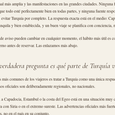
onal más amplia y las manifestaciones en las grandes ciudades. Ninguna 
que todo esté perfectamente bien en todas partes, y ninguna fuente resp
n evitar Turquía por completo. La respuesta exacta está en el medio: Ca
ranquila y bien establecida, y un buen viaje se planifica con conciencia,
de aviso pueden cambiar en cualquier momento, el hábito más útil es co
erno antes de reservar. Las enlazamos más abajo.
verdadera pregunta es qué parte de Turquía vi
s más comunes de los viajeros es tratar a Turquía como una única respue
sos oficiales son deliberadamente regionales, no nacionales.
 a Capadocia, Estambul o la costa del Egeo está en una situación muy d
ra con Siria o en el extremo sureste. Las advertencias oficiales más fuer
s, no en el país en su conjunto.