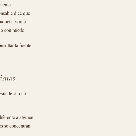
fuente
onsable dice que
padocia es una
 no con miedo.
nsultar la fuente
sitas
sta de sí o no.
iferente a alguien
tes se concentran