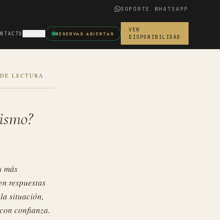
SOPORTE WHATSAPP
VER
ONTACTO
GUÍAS
RESERVAS ABIERTAS
DISPONIBILIDAD
 DE LECTURA
mismo?
s más
en respuestas
la situación,
 con confianza.