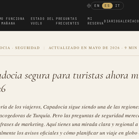
EN
ES
IT
MO FUNCIONA
ESTADO DEL
PREGUNTAS
MI
DIARIO
GALERÍA
C
 MAÑANA
VUELO
FRECUENTES
RESERVA
OCIA · SEGURIDAD
|
ACTUALIZADO EN MAYO DE 2026
·
9 MIN
docia segura para turistas ahora 
26
ría de los viajeros, Capadocia sigue siendo una de las regione
 acogedoras de Turquía. Pero las preguntas de seguridad merec
frases de marketing. Aquí tienes una mirada clara y regional a 
lmente los avisos oficiales y cómo planificar un viaje en globo