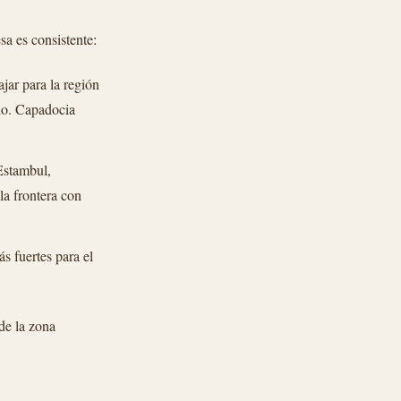
sa es consistente:
jar para la región
lio. Capadocia
 Estambul,
a frontera con
s fuertes para el
 de la zona