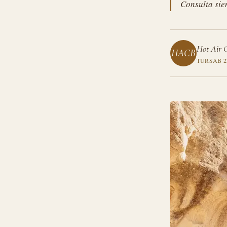
Consulta siem
Hot Air 
HACB
TURSAB 22