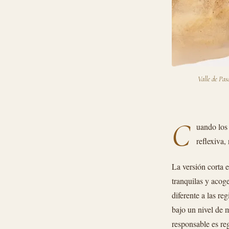
Valle de Pas
C
uando los
reflexiva,
La versión corta 
tranquilas y acoge
diferente a las re
bajo un nivel de 
responsable es re