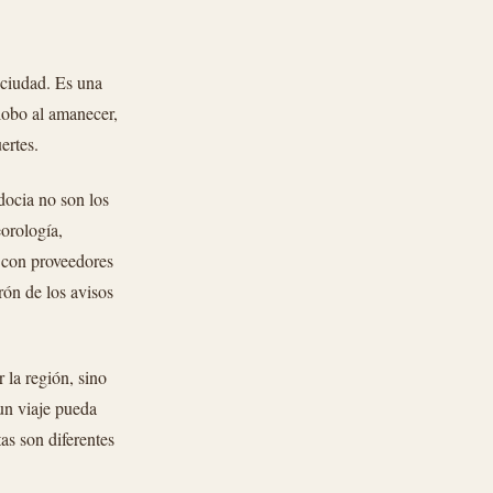
 ciudad. Es una
globo al amanecer,
ertes.
docia no son los
eorología,
a con proveedores
rón de los avisos
.
 la región, sino
 un viaje pueda
as son diferentes