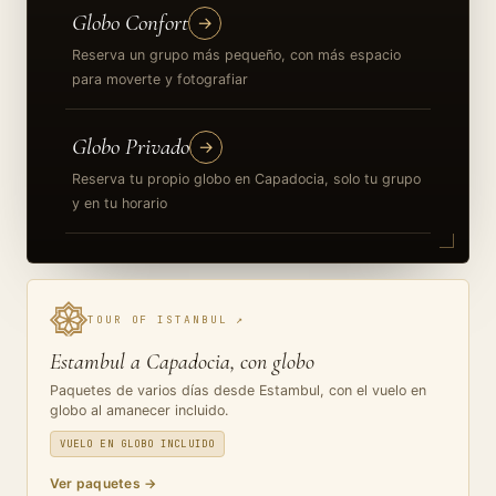
Globo Confort
→
Reserva un grupo más pequeño, con más espacio
para moverte y fotografiar
Globo Privado
→
Reserva tu propio globo en Capadocia, solo tu grupo
y en tu horario
TOUR OF ISTANBUL
↗
Estambul a Capadocia, con globo
Paquetes de varios días desde Estambul, con el vuelo en
globo al amanecer incluido.
VUELO EN GLOBO INCLUIDO
Ver paquetes
→