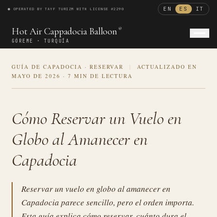
EN
ES
IT
● OPERATED BY TAYF TURIZM WITH LICENSE #2290
®
Hot Air Cappadocia Balloon
®
GÖREME · TURQUÍA
GUÍA DE CAPADOCIA · RESERVAR
|
ACTUALIZADO EN
ENGLISH
ESPAÑOL
ITALIANO
MAYO DE 2026
·
7 MIN DE LECTURA
Cómo Reservar un Vuelo en
Globo al Amanecer en
Capadocia
Reservar un vuelo en globo al amanecer en
Capadocia parece sencillo, pero el orden importa.
Esta guía explica cómo reservar, cuánto dura el